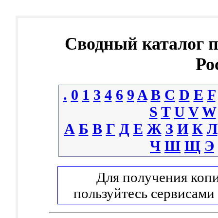
Сводный каталог 
Ро
.
0
1
3
4
6
9
A
B
C
D
E
F
S
T
U
V
W
А
Б
В
Г
Д
Е
Ж
З
И
К
Л
Ч
Ш
Щ
Э
Для получения копи
пользуйтесь сервисами