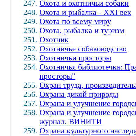
Охота и охотничьи собаки
Охота и рыбалка - XXI век
Охота по всему миру
Охота, рыбалка и туризм
Охотник
Охотничье собаководство
Охотничьи просторы
Охотничья библиотечка: Пра
просторы"
Охран труда, производител
Охрана дикой природы
Охрана и улучшение городск
Охрана и улучшение городс
журнал. ВИНИТИ
Охрана культурного насле