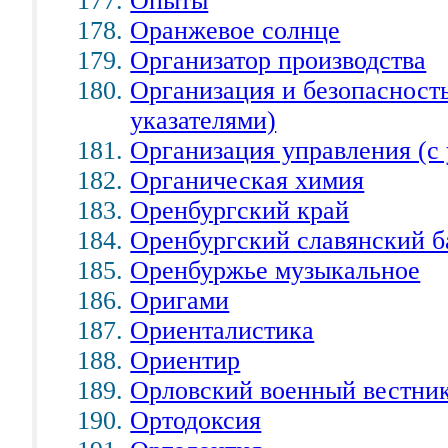
Опыты
Оранжевое солнце
Организатор производства
Организация и безопасност
указателями)
Организация управления (с 
Органическая химия
Оренбургский край
Оренбургский славянский б
Оренбуржье музыкальное
Оригами
Ориенталистика
Ориентир
Орловский военный вестни
Ортодоксия