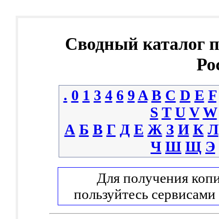
Сводный каталог 
Ро
.
0
1
3
4
6
9
A
B
C
D
E
F
S
T
U
V
W
А
Б
В
Г
Д
Е
Ж
З
И
К
Л
Ч
Ш
Щ
Э
Для получения копи
пользуйтесь сервисами