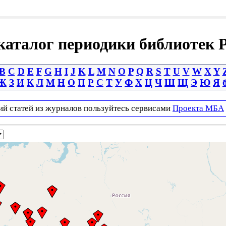
аталог периодики библиотек 
B
C
D
E
F
G
H
I
J
K
L
M
N
O
P
Q
R
S
T
U
V
W
X
Y
Ж
З
И
К
Л
М
Н
О
П
Р
С
Т
У
Ф
Х
Ц
Ч
Ш
Щ
Э
Ю
Я
ий статей из журналов пользуйтесь сервисами
Проекта МБА