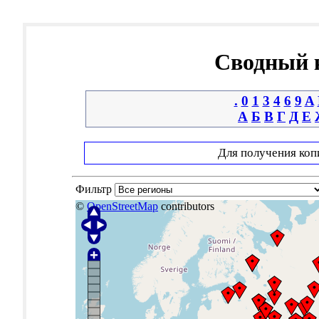
Сводный к
.
0
1
3
4
6
9
A
А
Б
В
Г
Д
Е
Для получения коп
Фильтр
©
OpenStreetMap
contributors