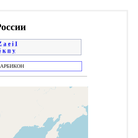
России
Z
a
e
i
І
б
к
п
у
АРБИКОН