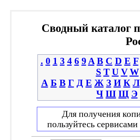
Сводный каталог 
Ро
.
0
1
3
4
6
9
A
B
C
D
E
F
S
T
U
V
W
А
Б
В
Г
Д
Е
Ж
З
И
К
Л
Ч
Ш
Щ
Э
Для получения копи
пользуйтесь сервисами