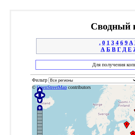
Сводный к
.
0
1
3
4
6
9
A
А
Б
В
Г
Д
Е
Для получения коп
Фильтр
©
OpenStreetMap
contributors