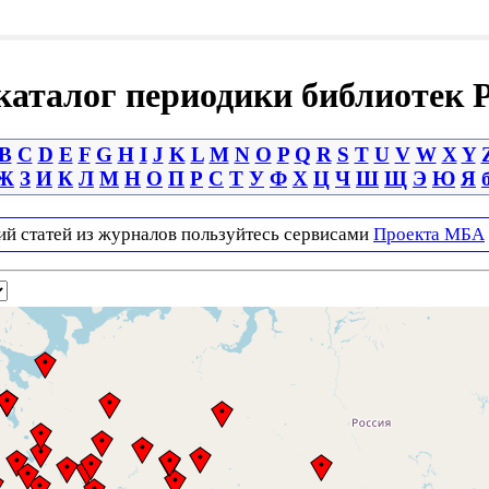
аталог периодики библиотек 
B
C
D
E
F
G
H
I
J
K
L
M
N
O
P
Q
R
S
T
U
V
W
X
Y
Ж
З
И
К
Л
М
Н
О
П
Р
С
Т
У
Ф
Х
Ц
Ч
Ш
Щ
Э
Ю
Я
ий статей из журналов пользуйтесь сервисами
Проекта МБА