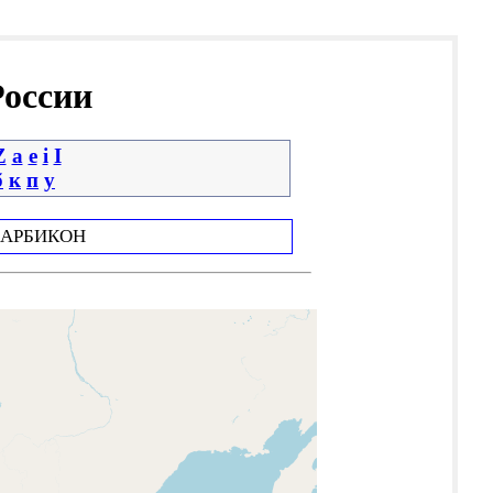
России
Z
a
e
i
І
б
к
п
у
АРБИКОН