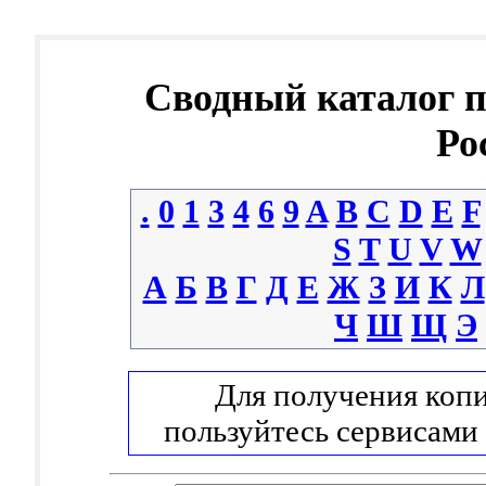
Сводный каталог 
Ро
.
0
1
3
4
6
9
A
B
C
D
E
F
S
T
U
V
W
А
Б
В
Г
Д
Е
Ж
З
И
К
Л
Ч
Ш
Щ
Э
Для получения копи
пользуйтесь сервисами