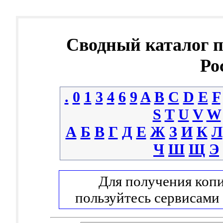
Сводный каталог 
Ро
.
0
1
3
4
6
9
A
B
C
D
E
F
S
T
U
V
W
А
Б
В
Г
Д
Е
Ж
З
И
К
Л
Ч
Ш
Щ
Э
Для получения копи
пользуйтесь сервисами