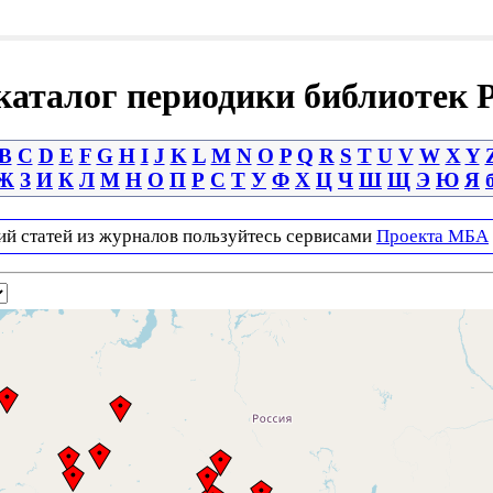
аталог периодики библиотек 
B
C
D
E
F
G
H
I
J
K
L
M
N
O
P
Q
R
S
T
U
V
W
X
Y
Ж
З
И
К
Л
М
Н
О
П
Р
С
Т
У
Ф
Х
Ц
Ч
Ш
Щ
Э
Ю
Я
ий статей из журналов пользуйтесь сервисами
Проекта МБА