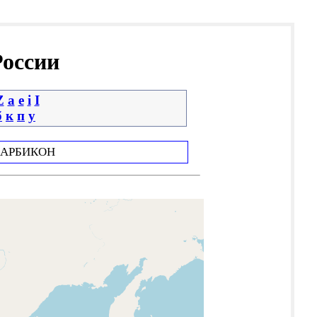
России
Z
a
e
i
І
б
к
п
у
АРБИКОН