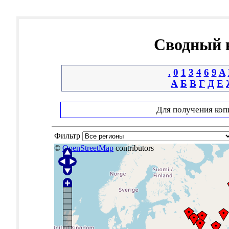
Сводный к
.
0
1
3
4
6
9
A
А
Б
В
Г
Д
Е
Для получения коп
Фильтр
©
OpenStreetMap
contributors