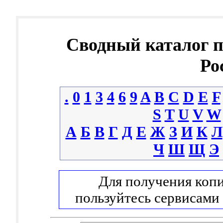
Сводный каталог 
Ро
.
0
1
3
4
6
9
A
B
C
D
E
F
S
T
U
V
W
А
Б
В
Г
Д
Е
Ж
З
И
К
Л
Ч
Ш
Щ
Э
Для получения копи
пользуйтесь сервисами