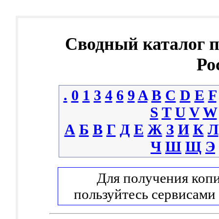
Сводный каталог 
Ро
.
0
1
3
4
6
9
A
B
C
D
E
F
S
T
U
V
W
А
Б
В
Г
Д
Е
Ж
З
И
К
Л
Ч
Ш
Щ
Э
Для получения копи
пользуйтесь сервисами