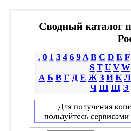
Сводный каталог 
Ро
.
0
1
3
4
6
9
A
B
C
D
E
F
S
T
U
V
W
А
Б
В
Г
Д
Е
Ж
З
И
К
Л
Ч
Ш
Щ
Э
Для получения копи
пользуйтесь сервисами