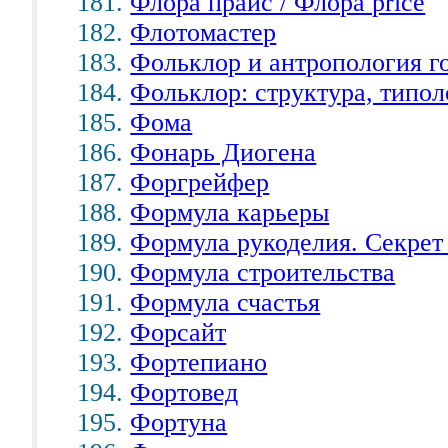
Флора прайс / Флора price
Флотомастер
Фольклор и антропология г
Фольклор: структура, типол
Фома
Фонарь Диогена
Форгрейфер
Формула карьеры
Формула рукоделия. Секрет
Формула строительства
Формула счастья
Форсайт
Фортепиано
Фортовед
Фортуна