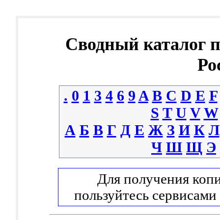
Сводный каталог 
Ро
.
0
1
3
4
6
9
A
B
C
D
E
F
S
T
U
V
W
А
Б
В
Г
Д
Е
Ж
З
И
К
Л
Ч
Ш
Щ
Э
Для получения копи
пользуйтесь сервисами