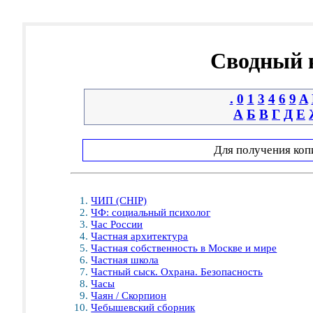
Сводный к
.
0
1
3
4
6
9
A
А
Б
В
Г
Д
Е
Для получения коп
ЧИП (CHIP)
ЧФ: социальный психолог
Час России
Частная архитектура
Частная собственность в Москве и мире
Частная школа
Частный сыск. Охрана. Безопасность
Часы
Чаян / Скорпион
Чебышевский сборник