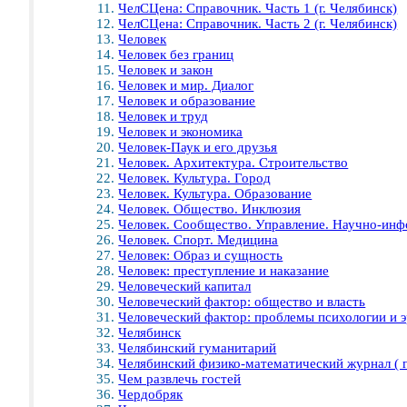
ЧелСЦена: Справочник. Часть 1 (г. Челябинск)
ЧелСЦена: Справочник. Часть 2 (г. Челябинск)
Человек
Человек без границ
Человек и закон
Человек и мир. Диалог
Человек и образование
Человек и труд
Человек и экономика
Человек-Паук и его друзья
Человек. Архитектура. Строительство
Человек. Культура. Город
Человек. Культура. Образование
Человек. Общество. Инклюзия
Человек. Сообщество. Управление. Научно-ин
Человек. Спорт. Медицина
Человек: Образ и сущность
Человек: преступление и наказание
Человеческий капитал
Человеческий фактор: общество и власть
Человеческий фактор: проблемы психологии и 
Челябинск
Челябинский гуманитарий
Челябинский физико-математический журнал ( г
Чем развлечь гостей
Чердобряк