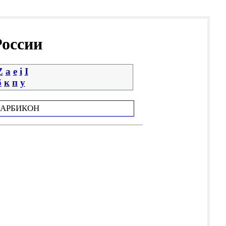
России
Z
a
e
i
І
б
к
п
у
АРБИКОН