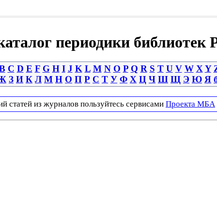
аталог периодики библиотек 
B
C
D
E
F
G
H
I
J
K
L
M
N
O
P
Q
R
S
T
U
V
W
X
Y
Ж
З
И
К
Л
М
Н
О
П
Р
С
Т
У
Ф
Х
Ц
Ч
Ш
Щ
Э
Ю
Я
ий статей из журналов пользуйтесь сервисами
Проекта МБА