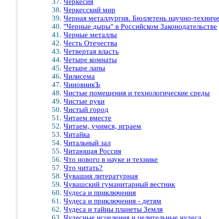
Черкесия
Черкесский мир
Черная металлургия. Бюллетень научно-технич
"Черные дыры" в Российском Законодательстве
Черные металлы
Честь Отечества
Четвертая власть
Четыре комнаты
Четыре лапы
Чилисема
ЧиновникЪ
Чистые помещения и технологические среды
Чистые руки
Чистый город
Читаем вместе
Читаем, учимся, играем
Читайка
Читальный зал
Читающая Россия
Что нового в науке и технике
Что читать?
Чувашия литературная
Чувашский гуманитарный вестник
Чудеса и приключения
Чудеса и приключения - детям
Чудеса и тайны планеты Земля
Чудесные исцеления и целительные чудеса