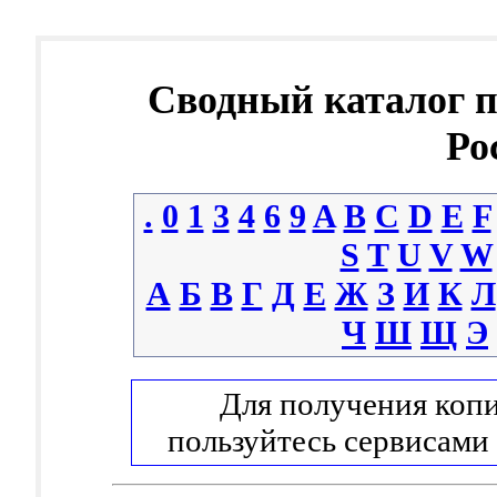
Сводный каталог 
Ро
.
0
1
3
4
6
9
A
B
C
D
E
F
S
T
U
V
W
А
Б
В
Г
Д
Е
Ж
З
И
К
Л
Ч
Ш
Щ
Э
Для получения копи
пользуйтесь сервисами