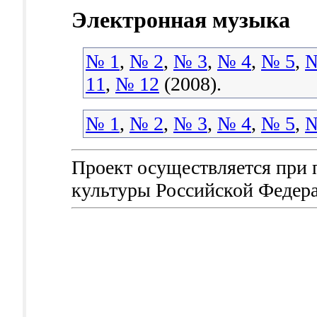
Электронная музыка
№ 1
,
№ 2
,
№ 3
,
№ 4
,
№ 5
,
№
11
,
№ 12
(2008).
№ 1
,
№ 2
,
№ 3
,
№ 4
,
№ 5
,
№
Проект осуществляется при
культуры Российской Федер