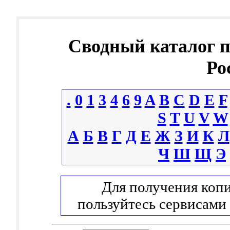
Сводный каталог 
Ро
.
0
1
3
4
6
9
A
B
C
D
E
F
S
T
U
V
W
А
Б
В
Г
Д
Е
Ж
З
И
К
Л
Ч
Ш
Щ
Э
Для получения копи
пользуйтесь сервисами