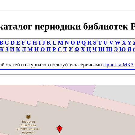
аталог периодики библиотек 
B
C
D
E
F
G
H
I
J
K
L
M
N
O
P
Q
R
S
T
U
V
W
X
Y
Ж
З
И
К
Л
М
Н
О
П
Р
С
Т
У
Ф
Х
Ц
Ч
Ш
Щ
Э
Ю
Я
ий статей из журналов пользуйтесь сервисами
Проекта МБА