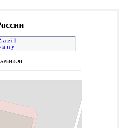
России
Z
a
e
i
І
б
к
п
у
АРБИКОН