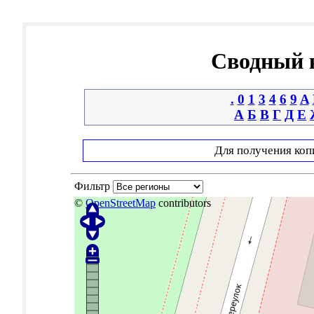
Сводный к
.
0
1
3
4
6
9
A
А
Б
В
Г
Д
Е
Для получения коп
Фильтр
©
OpenStreetMap
contributors