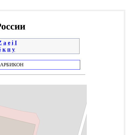
России
Z
a
e
i
І
б
к
п
у
АРБИКОН