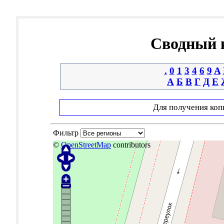
Сводный к
.
0
1
3
4
6
9
A
А
Б
В
Г
Д
Е
Для получения коп
Фильтр
©
OpenStreetMap
contributors