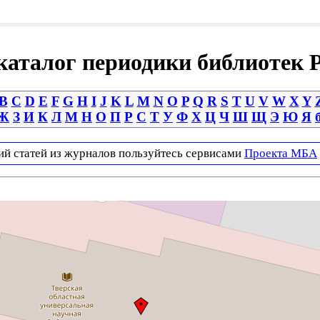
аталог периодики библиотек 
B
C
D
E
F
G
H
I
J
K
L
M
N
O
P
Q
R
S
T
U
V
W
X
Y
Ж
З
И
К
Л
М
Н
О
П
Р
С
Т
У
Ф
Х
Ц
Ч
Ш
Щ
Э
Ю
Я
ий статей из журналов пользуйтесь сервисами
Проекта МБА