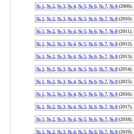
№ 1
,
№ 2
,
№ 3
,
№ 4
,
№ 5
,
№ 6
,
№ 7
,
№ 8
(2009).
№ 1
,
№ 2
,
№ 3
,
№ 4
,
№ 5
,
№ 6
,
№ 7
,
№ 8
(2010).
№ 1
,
№ 2
,
№ 3
,
№ 4
,
№ 5
,
№ 6
,
№ 7
,
№ 8
(2011).
№ 1
,
№ 2
,
№ 3
,
№ 4
,
№ 5
,
№ 6
,
№ 7
,
№ 8
(2012).
№ 1
,
№ 2
,
№ 3
,
№ 4
,
№ 5
,
№ 6
,
№ 7
,
№ 8
(2013).
№ 1
,
№ 2
,
№ 3
,
№ 4
,
№ 5
,
№ 6
,
№ 7
,
№ 8
(2014).
№ 1
,
№ 2
,
№ 3
,
№ 4
,
№ 5
,
№ 6
,
№ 7
,
№ 8
(2015).
№ 1
,
№ 2
,
№ 3
,
№ 4
,
№ 5
,
№ 6
,
№ 7
,
№ 8
(2016).
№ 1
,
№ 2
,
№ 3
,
№ 4
,
№ 5
,
№ 6
,
№ 7
,
№ 8
(2017).
№ 1
,
№ 2
,
№ 3
,
№ 4
,
№ 5
,
№ 6
,
№ 7
,
№ 8
(2018).
№ 1
,
№ 2
,
№ 3
,
№ 4
,
№ 5
,
№ 6
,
№ 7
,
№ 8
(2019).