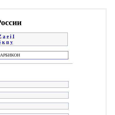
России
Z
a
e
i
І
б
к
п
у
АРБИКОН