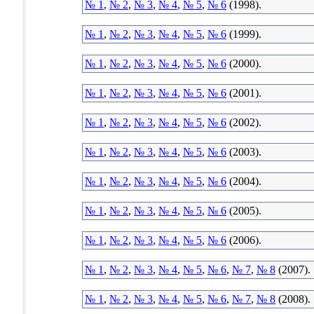
№ 1
,
№ 2
,
№ 3
,
№ 4
,
№ 5
,
№ 6
(1998).
№ 1
,
№ 2
,
№ 3
,
№ 4
,
№ 5
,
№ 6
(1999).
№ 1
,
№ 2
,
№ 3
,
№ 4
,
№ 5
,
№ 6
(2000).
№ 1
,
№ 2
,
№ 3
,
№ 4
,
№ 5
,
№ 6
(2001).
№ 1
,
№ 2
,
№ 3
,
№ 4
,
№ 5
,
№ 6
(2002).
№ 1
,
№ 2
,
№ 3
,
№ 4
,
№ 5
,
№ 6
(2003).
№ 1
,
№ 2
,
№ 3
,
№ 4
,
№ 5
,
№ 6
(2004).
№ 1
,
№ 2
,
№ 3
,
№ 4
,
№ 5
,
№ 6
(2005).
№ 1
,
№ 2
,
№ 3
,
№ 4
,
№ 5
,
№ 6
(2006).
№ 1
,
№ 2
,
№ 3
,
№ 4
,
№ 5
,
№ 6
,
№ 7
,
№ 8
(2007).
№ 1
,
№ 2
,
№ 3
,
№ 4
,
№ 5
,
№ 6
,
№ 7
,
№ 8
(2008).