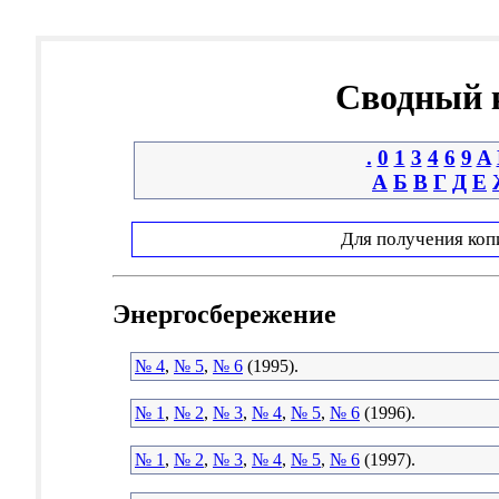
Сводный к
.
0
1
3
4
6
9
A
А
Б
В
Г
Д
Е
Для получения коп
Энергосбережение
№ 4
,
№ 5
,
№ 6
(1995).
№ 1
,
№ 2
,
№ 3
,
№ 4
,
№ 5
,
№ 6
(1996).
№ 1
,
№ 2
,
№ 3
,
№ 4
,
№ 5
,
№ 6
(1997).