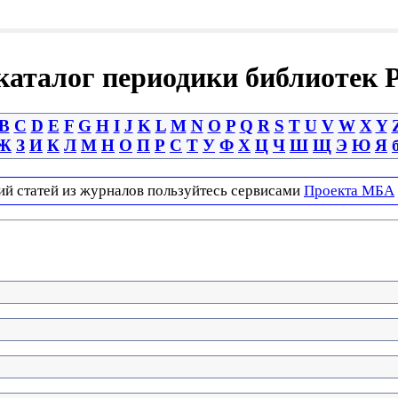
аталог периодики библиотек 
B
C
D
E
F
G
H
I
J
K
L
M
N
O
P
Q
R
S
T
U
V
W
X
Y
Ж
З
И
К
Л
М
Н
О
П
Р
С
Т
У
Ф
Х
Ц
Ч
Ш
Щ
Э
Ю
Я
ий статей из журналов пользуйтесь сервисами
Проекта МБА