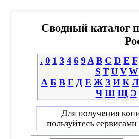
Сводный каталог 
Ро
.
0
1
3
4
6
9
A
B
C
D
E
F
S
T
U
V
W
А
Б
В
Г
Д
Е
Ж
З
И
К
Л
Ч
Ш
Щ
Э
Для получения копи
пользуйтесь сервисами