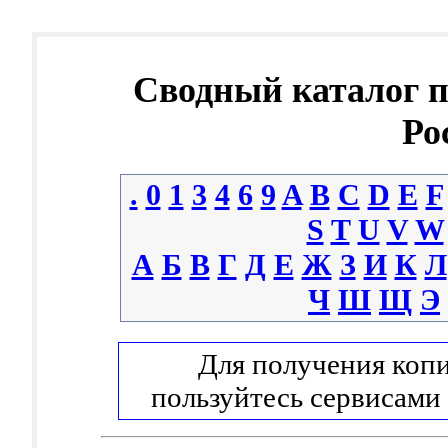
Сводный каталог 
Ро
.
0
1
3
4
6
9
A
B
C
D
E
F
S
T
U
V
W
А
Б
В
Г
Д
Е
Ж
З
И
К
Л
Ч
Ш
Щ
Э
Для получения копи
пользуйтесь сервисами