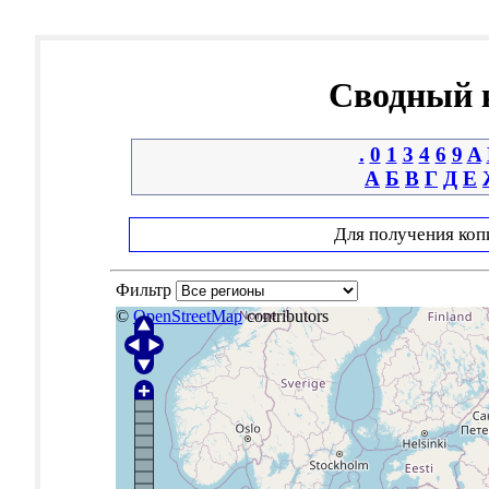
Сводный к
.
0
1
3
4
6
9
A
А
Б
В
Г
Д
Е
Для получения коп
Фильтр
©
OpenStreetMap
contributors