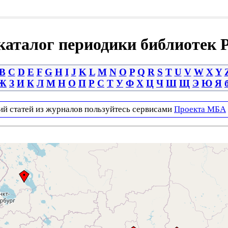
аталог периодики библиотек 
B
C
D
E
F
G
H
I
J
K
L
M
N
O
P
Q
R
S
T
U
V
W
X
Y
Ж
З
И
К
Л
М
Н
О
П
Р
С
Т
У
Ф
Х
Ц
Ч
Ш
Щ
Э
Ю
Я
ий статей из журналов пользуйтесь сервисами
Проекта МБА