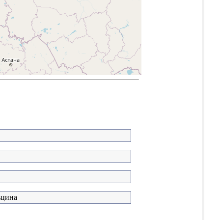
ьцина