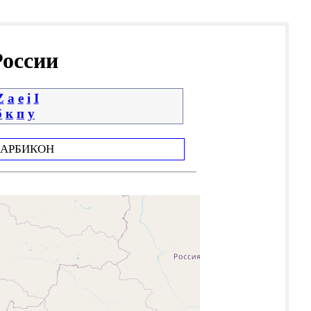
России
Z
a
e
i
І
б
к
п
у
АРБИКОН