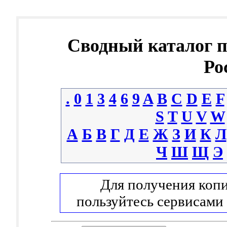
Сводный каталог 
Ро
.
0
1
3
4
6
9
A
B
C
D
E
F
S
T
U
V
W
А
Б
В
Г
Д
Е
Ж
З
И
К
Л
Ч
Ш
Щ
Э
Для получения копи
пользуйтесь сервисами