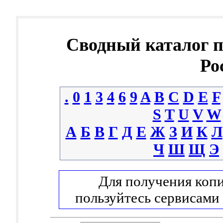
Сводный каталог 
Ро
.
0
1
3
4
6
9
A
B
C
D
E
F
S
T
U
V
W
А
Б
В
Г
Д
Е
Ж
З
И
К
Л
Ч
Ш
Щ
Э
Для получения копи
пользуйтесь сервисами