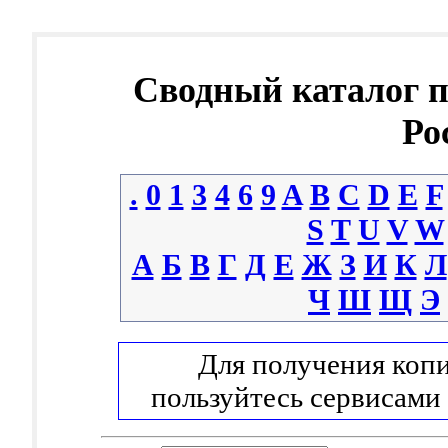
Сводный каталог 
Ро
.
0
1
3
4
6
9
A
B
C
D
E
F
S
T
U
V
W
А
Б
В
Г
Д
Е
Ж
З
И
К
Л
Ч
Ш
Щ
Э
Для получения копи
пользуйтесь сервисами