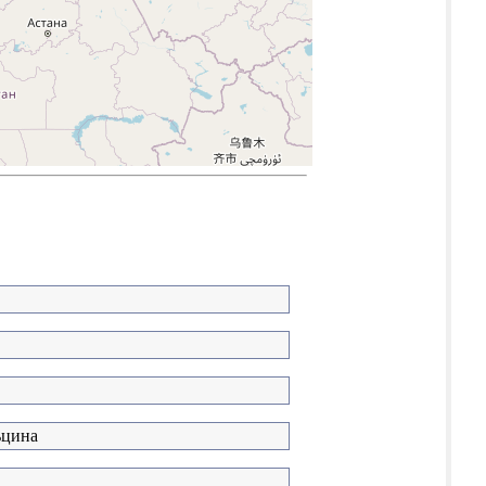
ьцина