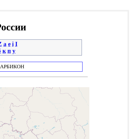
России
Z
a
e
i
І
б
к
п
у
АРБИКОН