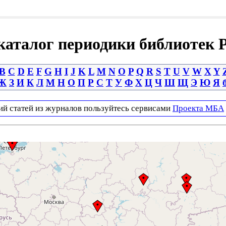
аталог периодики библиотек 
B
C
D
E
F
G
H
I
J
K
L
M
N
O
P
Q
R
S
T
U
V
W
X
Y
Ж
З
И
К
Л
М
Н
О
П
Р
С
Т
У
Ф
Х
Ц
Ч
Ш
Щ
Э
Ю
Я
ий статей из журналов пользуйтесь сервисами
Проекта МБА