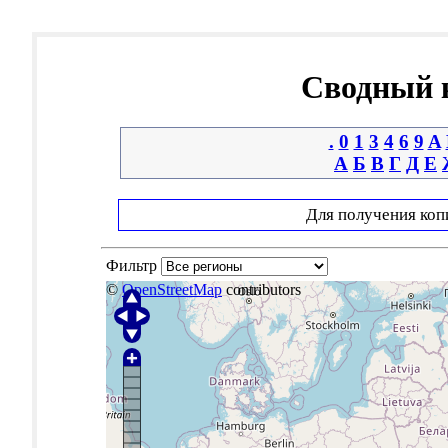
Сводный к
.
0
1
3
4
6
9
A
А
Б
В
Г
Д
Е
Для получения коп
Фильтр
©
OpenStreetMap
contributors