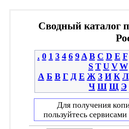
Сводный каталог 
Ро
.
0
1
3
4
6
9
A
B
C
D
E
F
S
T
U
V
W
А
Б
В
Г
Д
Е
Ж
З
И
К
Л
Ч
Ш
Щ
Э
Для получения копи
пользуйтесь сервисами