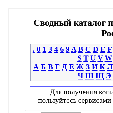
Сводный каталог 
Ро
.
0
1
3
4
6
9
A
B
C
D
E
F
S
T
U
V
W
А
Б
В
Г
Д
Е
Ж
З
И
К
Л
Ч
Ш
Щ
Э
Для получения копи
пользуйтесь сервисами