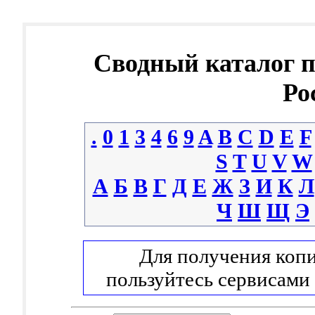
Сводный каталог 
Ро
.
0
1
3
4
6
9
A
B
C
D
E
F
S
T
U
V
W
А
Б
В
Г
Д
Е
Ж
З
И
К
Л
Ч
Ш
Щ
Э
Для получения копи
пользуйтесь сервисами