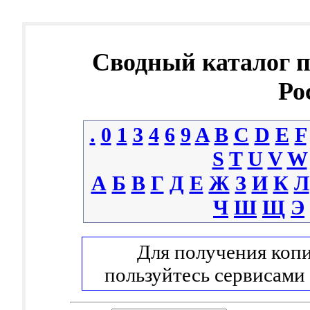
Сводный каталог 
Ро
.
0
1
3
4
6
9
A
B
C
D
E
F
S
T
U
V
W
А
Б
В
Г
Д
Е
Ж
З
И
К
Л
Ч
Ш
Щ
Э
Для получения копи
пользуйтесь сервисами