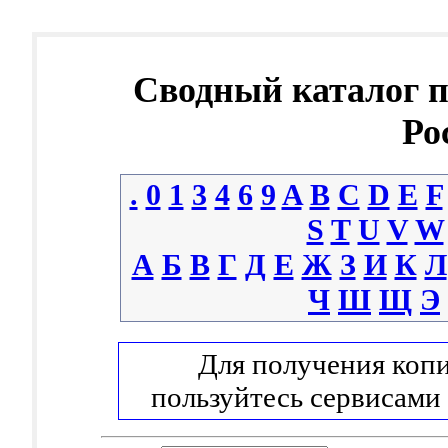
Сводный каталог 
Ро
.
0
1
3
4
6
9
A
B
C
D
E
F
S
T
U
V
W
А
Б
В
Г
Д
Е
Ж
З
И
К
Л
Ч
Ш
Щ
Э
Для получения копи
пользуйтесь сервисами