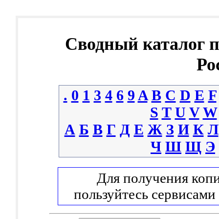
Сводный каталог 
Ро
.
0
1
3
4
6
9
A
B
C
D
E
F
S
T
U
V
W
А
Б
В
Г
Д
Е
Ж
З
И
К
Л
Ч
Ш
Щ
Э
Для получения копи
пользуйтесь сервисами