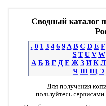
Сводный каталог 
Ро
.
0
1
3
4
6
9
A
B
C
D
E
F
S
T
U
V
W
А
Б
В
Г
Д
Е
Ж
З
И
К
Л
Ч
Ш
Щ
Э
Для получения копи
пользуйтесь сервисами