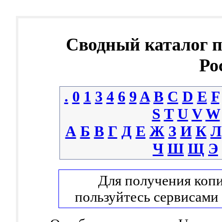
Сводный каталог 
Ро
.
0
1
3
4
6
9
A
B
C
D
E
F
S
T
U
V
W
А
Б
В
Г
Д
Е
Ж
З
И
К
Л
Ч
Ш
Щ
Э
Для получения копи
пользуйтесь сервисами