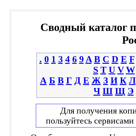
Сводный каталог 
Ро
.
0
1
3
4
6
9
A
B
C
D
E
F
S
T
U
V
W
А
Б
В
Г
Д
Е
Ж
З
И
К
Л
Ч
Ш
Щ
Э
Для получения копи
пользуйтесь сервисами