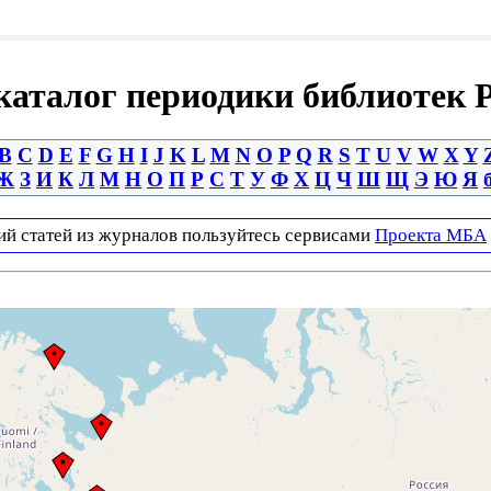
аталог периодики библиотек 
B
C
D
E
F
G
H
I
J
K
L
M
N
O
P
Q
R
S
T
U
V
W
X
Y
Ж
З
И
К
Л
М
Н
О
П
Р
С
Т
У
Ф
Х
Ц
Ч
Ш
Щ
Э
Ю
Я
ий статей из журналов пользуйтесь сервисами
Проекта МБА