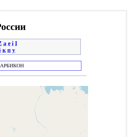
России
Z
a
e
i
І
б
к
п
у
АРБИКОН