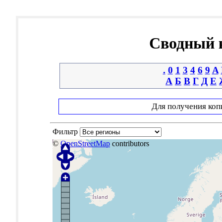
Сводный к
.
0
1
3
4
6
9
A
А
Б
В
Г
Д
Е
Для получения коп
Фильтр
©
OpenStreetMap
contributors