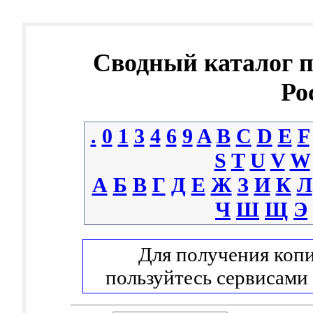
Сводный каталог 
Ро
.
0
1
3
4
6
9
A
B
C
D
E
F
S
T
U
V
W
А
Б
В
Г
Д
Е
Ж
З
И
К
Л
Ч
Ш
Щ
Э
Для получения копи
пользуйтесь сервисами