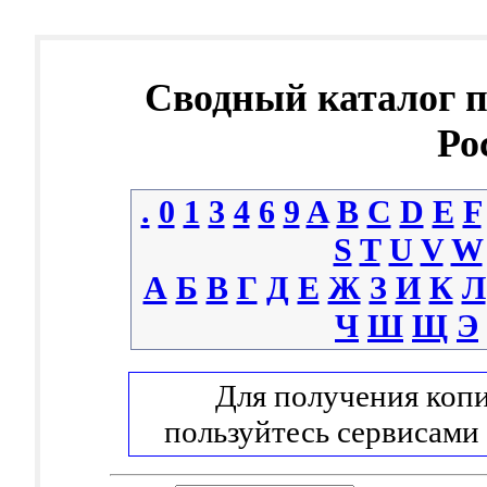
Сводный каталог 
Ро
.
0
1
3
4
6
9
A
B
C
D
E
F
S
T
U
V
W
А
Б
В
Г
Д
Е
Ж
З
И
К
Л
Ч
Ш
Щ
Э
Для получения копи
пользуйтесь сервисами