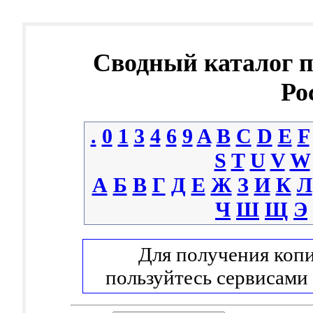
Сводный каталог 
Ро
.
0
1
3
4
6
9
A
B
C
D
E
F
S
T
U
V
W
А
Б
В
Г
Д
Е
Ж
З
И
К
Л
Ч
Ш
Щ
Э
Для получения копи
пользуйтесь сервисами