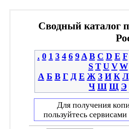
Сводный каталог 
Ро
.
0
1
3
4
6
9
A
B
C
D
E
F
S
T
U
V
W
А
Б
В
Г
Д
Е
Ж
З
И
К
Л
Ч
Ш
Щ
Э
Для получения копи
пользуйтесь сервисами