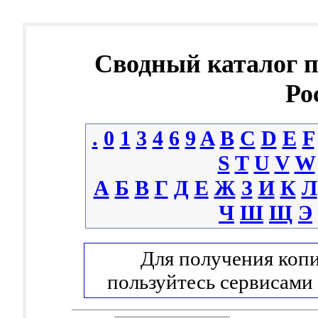
Сводный каталог 
Ро
.
0
1
3
4
6
9
A
B
C
D
E
F
S
T
U
V
W
А
Б
В
Г
Д
Е
Ж
З
И
К
Л
Ч
Ш
Щ
Э
Для получения копи
пользуйтесь сервисами