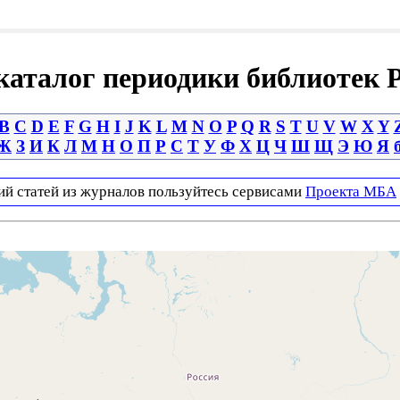
аталог периодики библиотек 
B
C
D
E
F
G
H
I
J
K
L
M
N
O
P
Q
R
S
T
U
V
W
X
Y
Ж
З
И
К
Л
М
Н
О
П
Р
С
Т
У
Ф
Х
Ц
Ч
Ш
Щ
Э
Ю
Я
ий статей из журналов пользуйтесь сервисами
Проекта МБА