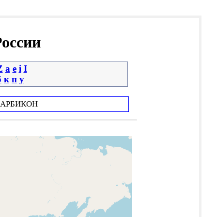
России
Z
a
e
i
І
б
к
п
у
АРБИКОН