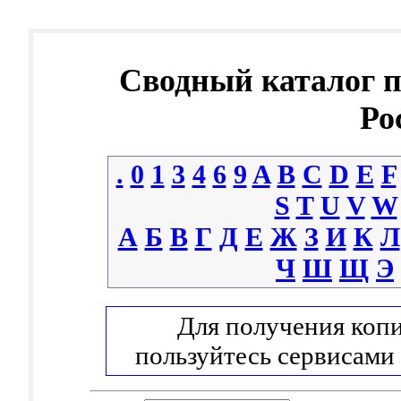
Сводный каталог 
Ро
.
0
1
3
4
6
9
A
B
C
D
E
F
S
T
U
V
W
А
Б
В
Г
Д
Е
Ж
З
И
К
Л
Ч
Ш
Щ
Э
Для получения копи
пользуйтесь сервисами