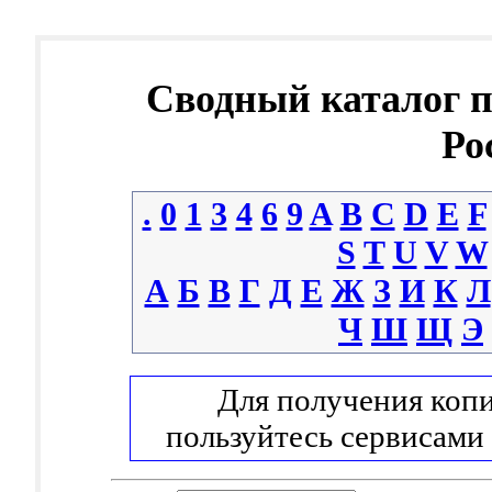
Сводный каталог 
Ро
.
0
1
3
4
6
9
A
B
C
D
E
F
S
T
U
V
W
А
Б
В
Г
Д
Е
Ж
З
И
К
Л
Ч
Ш
Щ
Э
Для получения копи
пользуйтесь сервисами