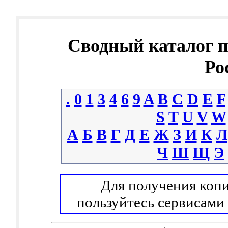
Сводный каталог 
Ро
.
0
1
3
4
6
9
A
B
C
D
E
F
S
T
U
V
W
А
Б
В
Г
Д
Е
Ж
З
И
К
Л
Ч
Ш
Щ
Э
Для получения копи
пользуйтесь сервисами