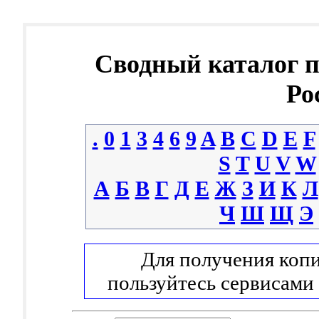
Сводный каталог 
Ро
.
0
1
3
4
6
9
A
B
C
D
E
F
S
T
U
V
W
А
Б
В
Г
Д
Е
Ж
З
И
К
Л
Ч
Ш
Щ
Э
Для получения копи
пользуйтесь сервисами