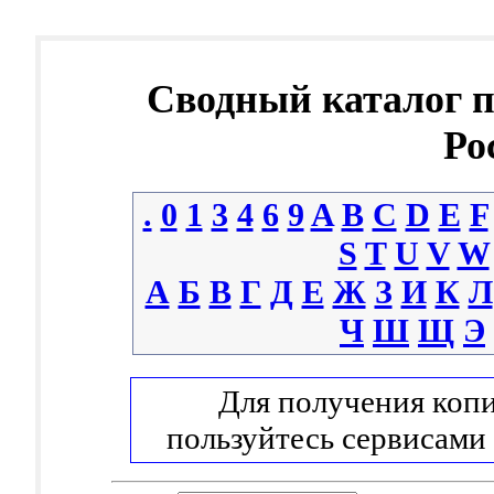
Сводный каталог 
Ро
.
0
1
3
4
6
9
A
B
C
D
E
F
S
T
U
V
W
А
Б
В
Г
Д
Е
Ж
З
И
К
Л
Ч
Ш
Щ
Э
Для получения копи
пользуйтесь сервисами