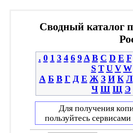
Сводный каталог 
Ро
.
0
1
3
4
6
9
A
B
C
D
E
F
S
T
U
V
W
А
Б
В
Г
Д
Е
Ж
З
И
К
Л
Ч
Ш
Щ
Э
Для получения копи
пользуйтесь сервисами