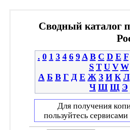
Сводный каталог 
Ро
.
0
1
3
4
6
9
A
B
C
D
E
F
S
T
U
V
W
А
Б
В
Г
Д
Е
Ж
З
И
К
Л
Ч
Ш
Щ
Э
Для получения копи
пользуйтесь сервисами