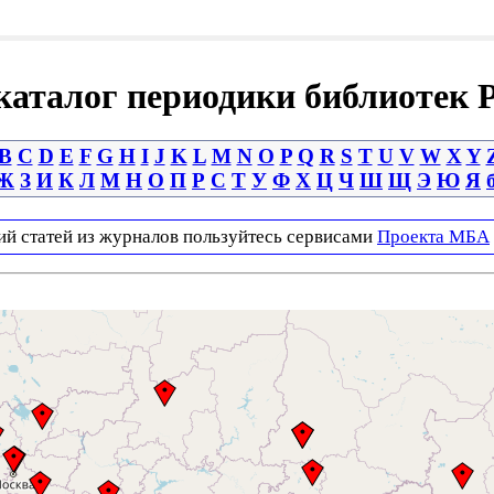
аталог периодики библиотек 
B
C
D
E
F
G
H
I
J
K
L
M
N
O
P
Q
R
S
T
U
V
W
X
Y
Ж
З
И
К
Л
М
Н
О
П
Р
С
Т
У
Ф
Х
Ц
Ч
Ш
Щ
Э
Ю
Я
ий статей из журналов пользуйтесь сервисами
Проекта МБА