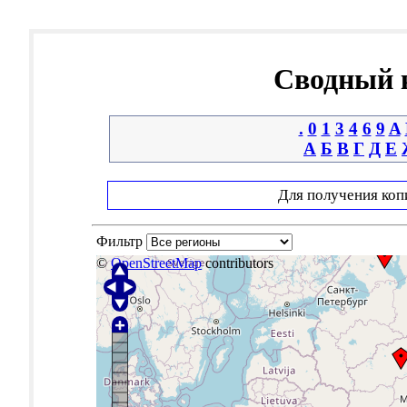
Сводный к
.
0
1
3
4
6
9
A
А
Б
В
Г
Д
Е
Для получения коп
Фильтр
©
OpenStreetMap
contributors