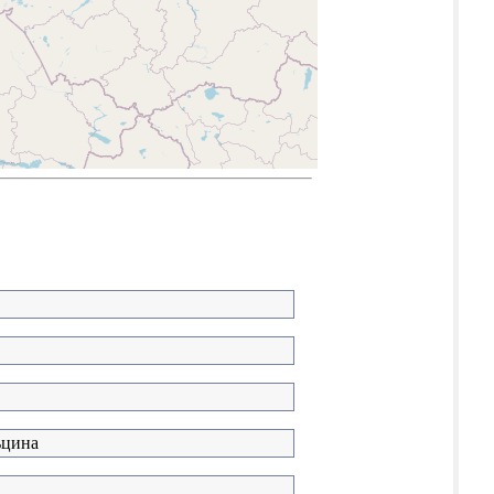
ьцина