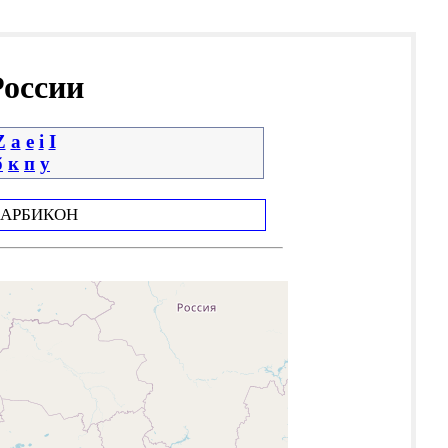
России
Z
a
e
i
І
б
к
п
у
АРБИКОН