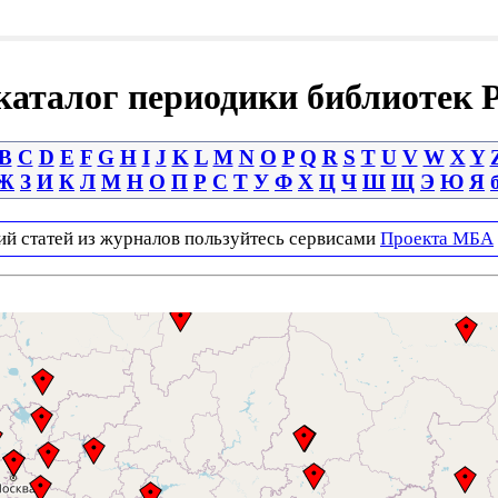
аталог периодики библиотек 
B
C
D
E
F
G
H
I
J
K
L
M
N
O
P
Q
R
S
T
U
V
W
X
Y
Ж
З
И
К
Л
М
Н
О
П
Р
С
Т
У
Ф
Х
Ц
Ч
Ш
Щ
Э
Ю
Я
ий статей из журналов пользуйтесь сервисами
Проекта МБА