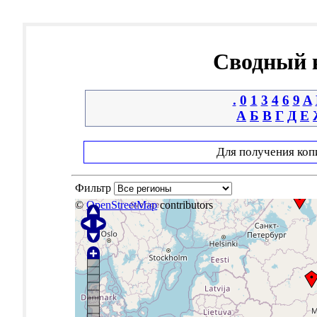
Сводный к
.
0
1
3
4
6
9
A
А
Б
В
Г
Д
Е
Для получения коп
Фильтр
©
OpenStreetMap
contributors