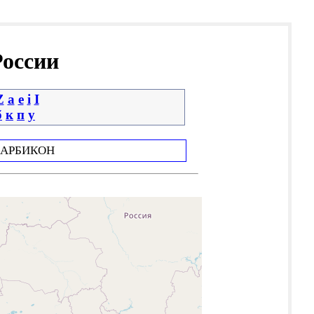
России
Z
a
e
i
І
б
к
п
у
АРБИКОН